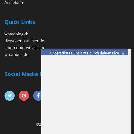
Anmelden
Quick Links
womoblog.ch
dieweltenbummler.de
leben-unterwegs.com
Unterstüstze uns bitte durch deinen Like
whatabus.de
Social Media Kanäle
©2016 Camping- und Reiseblogger