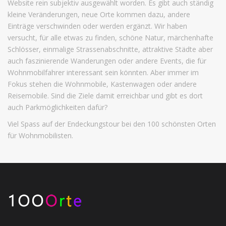
Website rein subjektiv ausgewählt worden. Es gibt auch ständig
kleine Veränderungen, neue Orte kommen dazu, andere
Einträge verschwinden oder werden ergänzt. Wir haben
versucht, für alle etwas zu finden, schöne Natur, märchenhafte
Schlösser, einmalige Strassenabschnitte, attraktive Städte aber
auch faszinierende Wanderungen oder andere Events, die für
Wohnmobilfahrer interessant sein könnten. Aber immer im
Fokus stehen die Wohnmobile, Kastenwagen oder andere
Reisemobile. Sind die Ziele damit erreichbar und gibt es dort
auch Parkmöglichkeiten dafür?
Viel Spass auf der Endeckungstour bei den 100 schönsten Orten
für Wohnmobilisten.