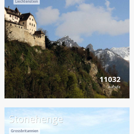
Liechtenstein
11032
Aufrufe
Stonehenge
Grossbritannien