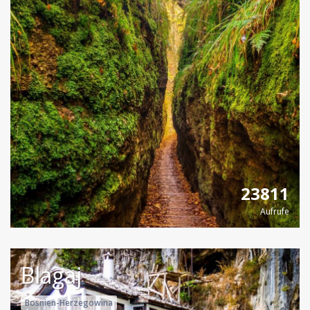
23811
Aufrufe
Blagaj
Bosnien-Herzegowina