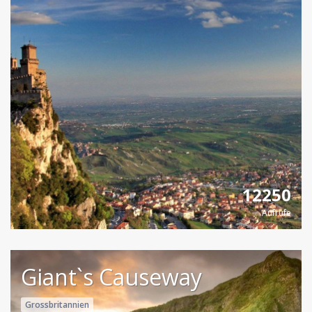
12250
Aufrufe
Giant`s Causeway
Grossbritannien