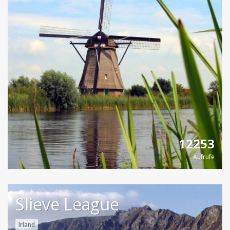
12253
Aufrufe
Slieve League
Irland