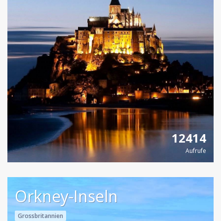
12414
Aufrufe
Orkney-Inseln
Grossbritannien