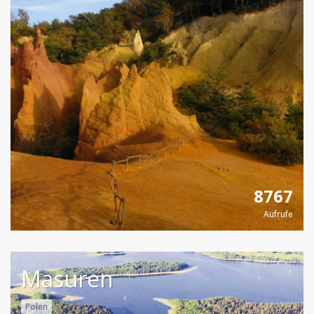
8767
Aufrufe
Masuren
Polen